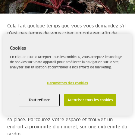
Cela fait quelque temps que vous vous demandez s’il
n’est pas temps de vous créer un potager afin de
faire pousser vos fruits, légumes et autres herbes
par vous-même… Mais la question se pose : comment
Cookies
faire ? Quel espace lui dédier ? Aspen vous
En cliquant sur « Accepter tous les cookies », vous acceptez le stockage
accompagne et vous aide à créer votre potager.
de cookies sur votre appareil pour améliorer la navigation sur le site,
analyser son utilisation et contribuer à nos efforts de marketing.
Trouver un endroit dédié dans votre jardin
Dans un premier temps, il est important de trouver
Paramètres des cookies
un espace dédié dans votre jardin. Vous n’allez pas
planter vos tomates au bord de votre piscine ou à
Tout refuser
Autoriser tous les cookies
proximité de la balançoire des enfants, ce serait
dommage d’abîmer votre dur labeur. Chaque chose à
sa place. Parcourez votre espace et trouvez un
endroit à proximité d’un muret, sur une extrémité du
jardin…