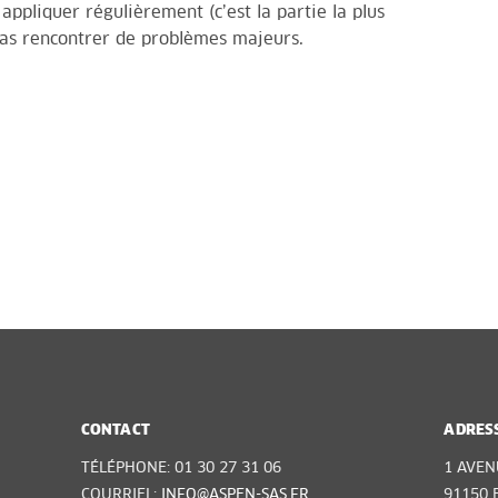
s appliquer régulièrement (c’est la partie la plus
pas rencontrer de problèmes majeurs.
CONTACT
ADRES
TÉLÉPHONE: 01 30 27 31 06
1 AVEN
COURRIEL:
INFO@ASPEN-SAS.FR
91150 