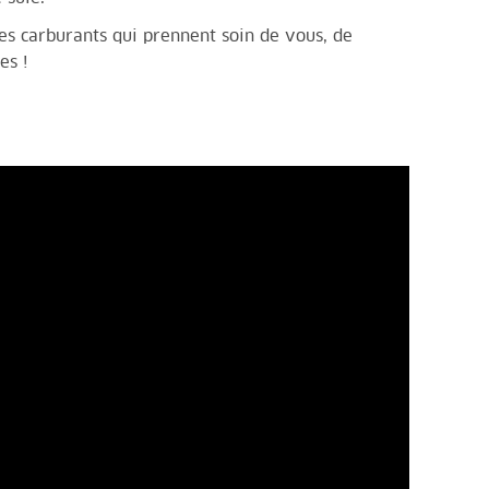
es carburants
qui prennent soin de vous, de
es !