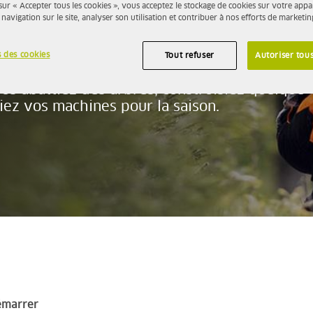
sur « Accepter tous les cookies », vous acceptez le stockage de cookies sur votre appa
 navigation sur le site, analyser son utilisation et contribuer à nos efforts de marketin
 contenue dans votre réservoir est plus qu’u
étermine en fait la durée de vie de votre
de votre environnement de travail. Nous vous
 des cookies
Tout refuser
Autoriser tous
iter les coûts de réparation élevés et les
us abattiez des arbres, construisiez quelque
ez vos machines pour la saison.
émarrer