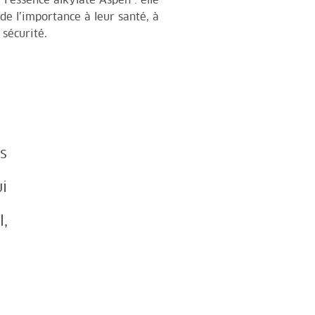
 l’essence alkylate Aspen : elle
de l’importance à leur santé, à
 sécurité
.
es
i
l,