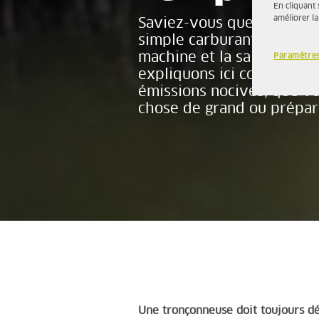
En cliquant 
améliorer la
Saviez-vous que l’essence
simple carburant ? Elle d
machine et la salubrité 
Paramètres
expliquons ici comment év
émissions nocives, que vo
chose de grand ou prépari
Une tronçonneuse doit toujours d