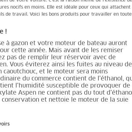
plein de votre voiture. C’est la raison même de l’existence de
res nocifs en moins. Elle est idéale pour ceux qui attachent 
ls de travail.
Voici les bons produits pour travailler en toute
e !
se à gazon et votre moteur de bateau auront
our cette année. Mais avant de les remiser
iez pas de remplir leur réservoir avec de
en. Vous éviterez ainsi les fuites au niveau d
n caoutchouc, et le moteur sera moins
dinaire du commerce contient de l’éthanol, qu
etient l’humidité susceptible de provoquer de
alkylate Aspen ne contient pas du tout d’éthano
conservation et nettoie le moteur de la suie
voirs