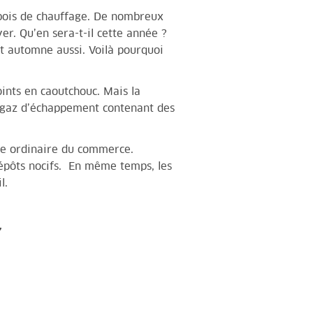
du bois de chauffage. De nombreux
er. Qu’en sera-t-il cette année ?
et automne aussi. Voilà pourquoi
oints en caoutchouc. Mais la
es gaz d’échappement contenant des
nce ordinaire du commerce.
dépôts nocifs. En même temps, les
l.
,