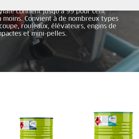
environnement de travail et à leurs outils de
ylate contient jusqu’à 99 pour cent
n moins. Convient à de nombreux types
coupe, rouleaux, élévateurs, engins de
pactes et mini-pelles.