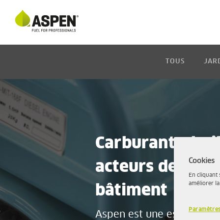
TOUS
JAR
Carburants, huil
Cookies
acteurs des sect
En cliquant 
améliorer la
bâtiment
Paramètres
Aspen est une essence al