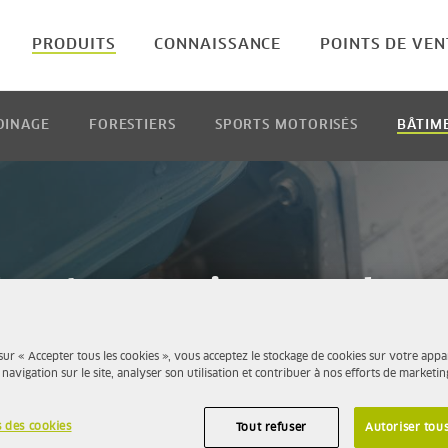
PRODUITS
CONNAISSANCE
POINTS DE VEN
DINAGE
FORESTIERS
SPORTS MOTORISÉS
BÂTIM
es et accessoires pour les
eurs de la construction et d
sur « Accepter tous les cookies », vous acceptez le stockage de cookies sur votre appa
 navigation sur le site, analyser son utilisation et contribuer à nos efforts de marketin
 des cookies
Tout refuser
Autoriser tous
kylate pour tous ceux qui accordent une